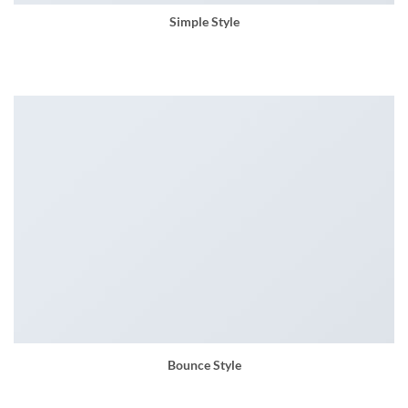
Simple Style
Some smaller text
Bounce Style
Add anything here