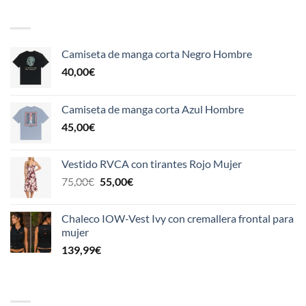
FEATURED
Camiseta de manga corta Negro Hombre
40,00
€
Camiseta de manga corta Azul Hombre
45,00
€
Vestido RVCA con tirantes Rojo Mujer
El
El
75,00
€
55,00
€
precio
precio
original
actual
Chaleco IOW-Vest Ivy con cremallera frontal para
era:
es:
mujer
75,00€.
55,00€.
139,99
€
TOP RATED