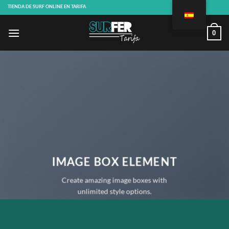
Saltar
TIENDA DE SURF ONLINE EN TARIFA
al
contenido
0
IMAGE BOX ELEMENT
Create amazing image boxes with
unlimited style options.