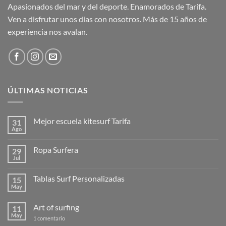
Apasionados del mar y del deporte. Enamorados de Tarifa.
Ven a disfrutar unos días con nosotros. Más de 15 años de
experiencia nos avalan.
ÚLTIMAS NOTICIAS
Mejor escuela kitesurf Tarifa
31
Ago
No
hay
comentarios
Ropa Surfera
29
en
Mejor
Jul
No
escuela
hay
kitesurf
comentarios
Tarifa
Tablas Surf Personalizadas
15
en
Ropa
May
No
Surfera
hay
comentarios
Art of surfing
11
en
Tablas
May
en
1 comentario
Surf
Art