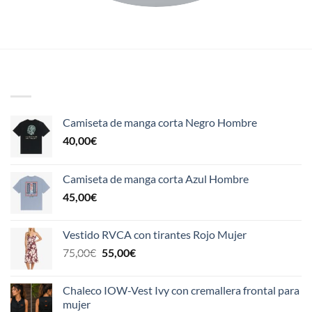
NOVEDADES
Camiseta de manga corta Negro Hombre
40,00
€
Camiseta de manga corta Azul Hombre
45,00
€
Vestido RVCA con tirantes Rojo Mujer
El
El
75,00
€
55,00
€
precio
precio
original
actual
Chaleco IOW-Vest Ivy con cremallera frontal para
era:
es:
mujer
75,00€.
55,00€.